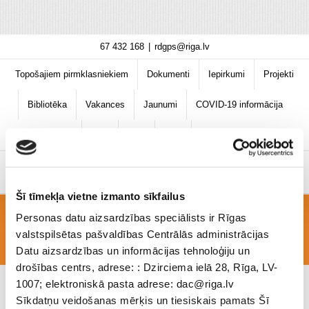
Skip
67 432 168
|
rdgps@riga.lv
to
content
Topošajiem pirmklasniekiem
Dokumenti
Iepirkumi
Projekti
Bibliotēka
Vakances
Jaunumi
COVID-19 informācija
Šī tīmekļa vietne izmanto sīkfailus
Personas datu aizsardzības speciālists ir Rīgas
Karjeras nedēļa 2025-2026
valstspilsētas pašvaldības Centrālās administrācijas
Datu aizsardzības un informācijas tehnoloģiju un
drošības centrs, adrese: : Dzirciema ielā 28, Rīga, LV-
1007; elektroniskā pasta adrese: dac@riga.lv
Sīkdatņu veidošanas mērķis un tiesiskais pamats Šī