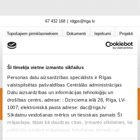
Skip
67 432 168
|
rdgps@riga.lv
to
content
Topošajiem pirmklasniekiem
Dokumenti
Iepirkumi
Projekti
Bibliotēka
Vakances
Jaunumi
COVID-19 informācija
Šī tīmekļa vietne izmanto sīkfailus
Personas datu aizsardzības speciālists ir Rīgas
valstspilsētas pašvaldības Centrālās administrācijas
Datu aizsardzības un informācijas tehnoloģiju un
drošības centrs, adrese: : Dzirciema ielā 28, Rīga, LV-
Klases vecāku komitejas reglaments
1007; elektroniskā pasta adrese: dac@riga.lv
Sīkdatņu veidošanas mērķis un tiesiskais pamats Šī
mājaslapa, tāpat kā daudzas citas, izmanto sīkdatnes, lai
palīdzētu uzlabot mājaslapas lietošanas pieredzi un
nodrošinātu tās teicamu darbību. Sīkāk par mērķiem