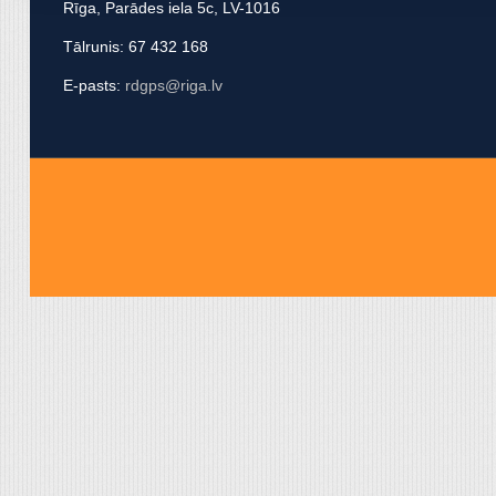
Rīga, Parādes iela 5c, LV-1016
apvienot ar citu informācij
Tālrunis: 67 432 168
E-pasts:
rdgps@riga.lv