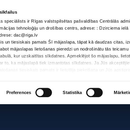
sīkfailus
 speciālists ir Rīgas valstspilsētas pašvaldības Centrālās admi
Dokumenti
Iepirkumi
Projekti
Bibliotēka
Vakances
Jaunu
mācijas tehnoloģiju un drošības centrs, adrese: : Dzirciema ielā 
adrese: dac@riga.lv
Skolēniem
Skolotājiem
Vecākiem
Personāl
s un tiesiskais pamats Šī mājaslapa, tāpat kā daudzas citas, i
zlabot mājaslapas lietošanas pieredzi un nodrošinātu tās teicamu
abulā, kur uzskaitītas sīkdatnes. Apmeklējot šo mājaslapu, lieto
par to, ka mājaslapā tiek izmantotas sīkdatnes. Ja Jūs akceptējie
ošanas tiesiskais pamats ir lietotāja piekrišana un Jūs apstiprin
par sīkdatnēm, to izmantošanas nolūkiem, gadījumiem, kad inform
Personas datu aizsardzības speciālists ir Rīgas valstspilsētas 
Datu aizsardzības un informācijas tehnoloģiju un drošības centrs
Preferences
Statistika
Mārketi
LV-1007; elektroniskā pasta adrese: dac@riga.lv
lai personalizētu saturu un reklāmas, nodrošinātu sociālo saziņa
u datplūsmu. Informāciju par to, kā jūs izmantojat mūsu vietni, 
ās saziņas līdzekļu, reklamēšanas un analīzes partneriem, kuri