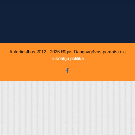
u, ko viņiem sniedzat vai ko viņi apkopo, kad lietojat viņu pakal
Autortiesības 2012 - 2026 Rīgas Daugavgrīvas pamatskola
Sīkdatņu politika
Facebook