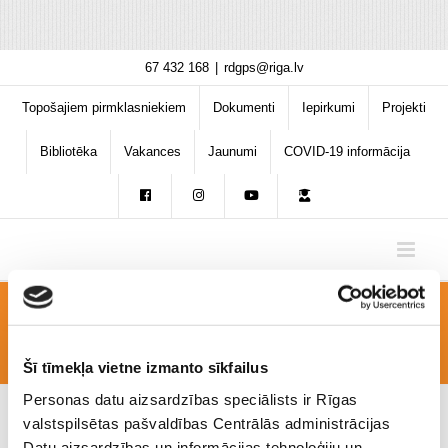
Skip
67 432 168
|
rdgps@riga.lv
to
content
Topošajiem pirmklasniekiem
Dokumenti
Iepirkumi
Projekti
Bibliotēka
Vakances
Jaunumi
COVID-19 informācija
IMG_5806
Šī tīmekļa vietne izmanto sīkfailus
Personas datu aizsardzības speciālists ir Rīgas
valstspilsētas pašvaldības Centrālās administrācijas
Datu aizsardzības un informācijas tehnoloģiju un