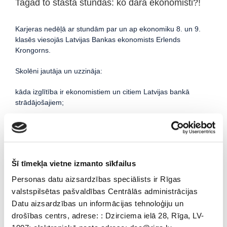
Tagad to stāsta stundās: ko dara ekonomisti?!
Karjeras nedēļā ar stundām par un ap ekonomiku 8. un 9.
klasēs viesojās Latvijas Bankas ekonomists Erlends
Krongorns.
Skolēni jautāja un uzzināja:
kāda izglītība ir ekonomistiem un citiem Latvijas bankā
strādājošajiem;
kas ir ekonomika un kas ir bankas; ar ko atšķiras
komercbankas no Latvijas bankas;
kas ir inflācija; deflācija, nauda;
Šī tīmekļa vietne izmanto sīkfailus
kādus mācību priekšmetus skolā jāmācās, lai kļūtu par labu
Personas datu aizsardzības speciālists ir Rīgas
ekonomistu u.c.
valstspilsētas pašvaldības Centrālās administrācijas
Datu aizsardzības un informācijas tehnoloģiju un
Skolēni ar lielu azartu kopā ar ekspertu izspēlēja naudas
drošības centrs, adrese: : Dzirciema ielā 28, Rīga, LV-
spēli, lai saprastu, kā veidojas cena, kāda ir naudas vērtība