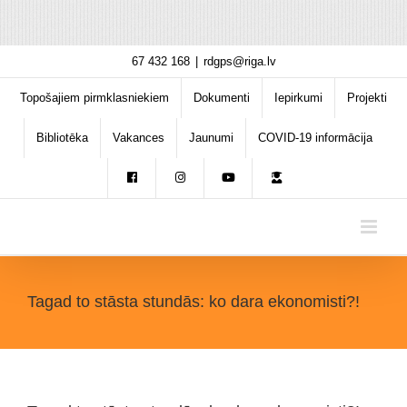
Skip
67 432 168
|
rdgps@riga.lv
to
content
Topošajiem pirmklasniekiem
Dokumenti
Iepirkumi
Projekti
Bibliotēka
Vakances
Jaunumi
COVID-19 informācija
Tagad to stāsta stundās: ko dara ekonomisti?!