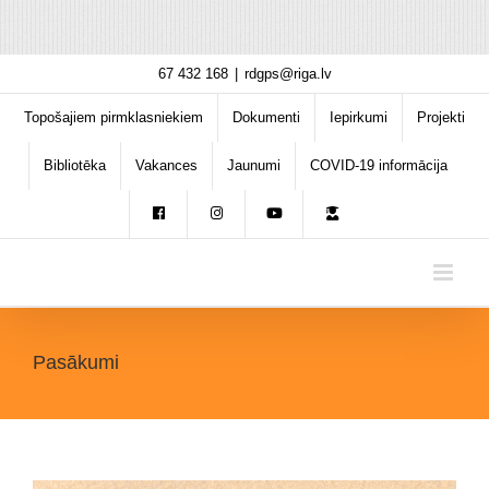
Skip
67 432 168
|
rdgps@riga.lv
to
content
Topošajiem pirmklasniekiem
Dokumenti
Iepirkumi
Projekti
Bibliotēka
Vakances
Jaunumi
COVID-19 informācija
Pasākumi