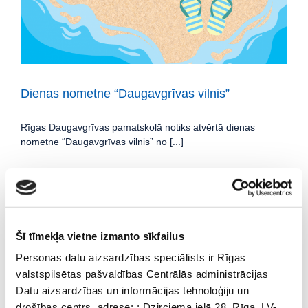
Dienas nometne “Daugavgrīvas vilnis”
Rīgas Daugavgrīvas pamatskolā notiks atvērtā dienas
nometne “Daugavgrīvas vilnis” no [...]
Šī tīmekļa vietne izmanto sīkfailus
Personas datu aizsardzības speciālists ir Rīgas
valstspilsētas pašvaldības Centrālās administrācijas
Datu aizsardzības un informācijas tehnoloģiju un
Saldākā diena gadā! Medus diena
drošības centrs, adrese: : Dzirciema ielā 28, Rīga, LV-