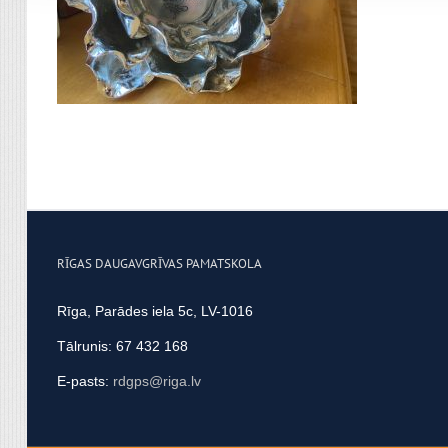
apvienot ar citu informācij
RĪGAS DAUGAVGRĪVAS PAMATSKOLA
Rīga, Parādes iela 5c, LV-1016
Tālrunis: 67 432 168
E-pasts:
rdgps@riga.lv