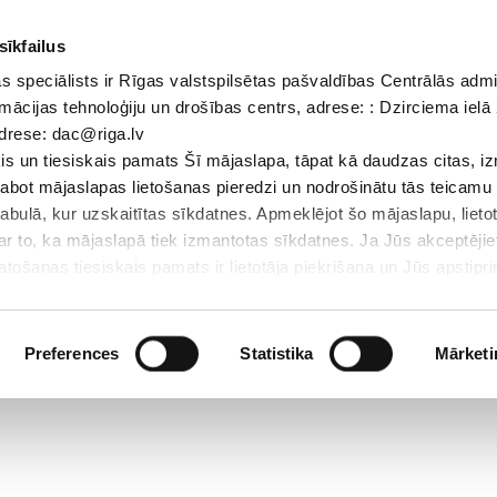
sīkfailus
 speciālists ir Rīgas valstspilsētas pašvaldības Centrālās admi
Dokumenti
Iepirkumi
Projekti
Bibliotēka
Vakances
Jaunu
mācijas tehnoloģiju un drošības centrs, adrese: : Dzirciema ielā 
adrese: dac@riga.lv
Skolēniem
Skolotājiem
Vecākiem
Personāl
s un tiesiskais pamats Šī mājaslapa, tāpat kā daudzas citas, i
zlabot mājaslapas lietošanas pieredzi un nodrošinātu tās teicamu
abulā, kur uzskaitītas sīkdatnes. Apmeklējot šo mājaslapu, lieto
par to, ka mājaslapā tiek izmantotas sīkdatnes. Ja Jūs akceptējie
ošanas tiesiskais pamats ir lietotāja piekrišana un Jūs apstiprin
par sīkdatnēm, to izmantošanas nolūkiem, gadījumiem, kad inform
Personas datu aizsardzības speciālists ir Rīgas valstspilsētas 
Datu aizsardzības un informācijas tehnoloģiju un drošības centrs
Preferences
Statistika
Mārketi
LV-1007; elektroniskā pasta adrese: dac@riga.lv
lai personalizētu saturu un reklāmas, nodrošinātu sociālo saziņa
u datplūsmu. Informāciju par to, kā jūs izmantojat mūsu vietni, 
ās saziņas līdzekļu, reklamēšanas un analīzes partneriem, kuri