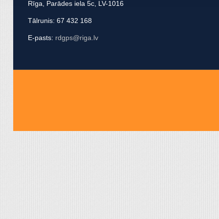
Rīga, Parādes iela 5c, LV-1016
apvienot ar citu informācij
Tālrunis: 67 432 168
E-pasts:
rdgps@riga.lv