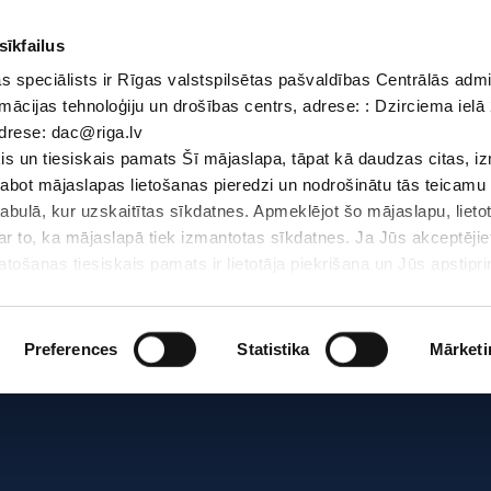
sīkfailus
 speciālists ir Rīgas valstspilsētas pašvaldības Centrālās admi
Dokumenti
Iepirkumi
Projekti
Bibliotēka
Vakances
Jaunu
mācijas tehnoloģiju un drošības centrs, adrese: : Dzirciema ielā 
adrese: dac@riga.lv
Skolēniem
Skolotājiem
Vecākiem
Personāl
s un tiesiskais pamats Šī mājaslapa, tāpat kā daudzas citas, i
zlabot mājaslapas lietošanas pieredzi un nodrošinātu tās teicamu
Sākums
/
abulā, kur uzskaitītas sīkdatnes. Apmeklējot šo mājaslapu, lieto
par to, ka mājaslapā tiek izmantotas sīkdatnes. Ja Jūs akceptējie
ošanas tiesiskais pamats ir lietotāja piekrišana un Jūs apstiprin
par sīkdatnēm, to izmantošanas nolūkiem, gadījumiem, kad inform
Personas datu aizsardzības speciālists ir Rīgas valstspilsētas 
Datu aizsardzības un informācijas tehnoloģiju un drošības centrs
Preferences
Statistika
Mārketi
LV-1007; elektroniskā pasta adrese: dac@riga.lv
lai personalizētu saturu un reklāmas, nodrošinātu sociālo saziņa
u datplūsmu. Informāciju par to, kā jūs izmantojat mūsu vietni, 
ās saziņas līdzekļu, reklamēšanas un analīzes partneriem, kuri