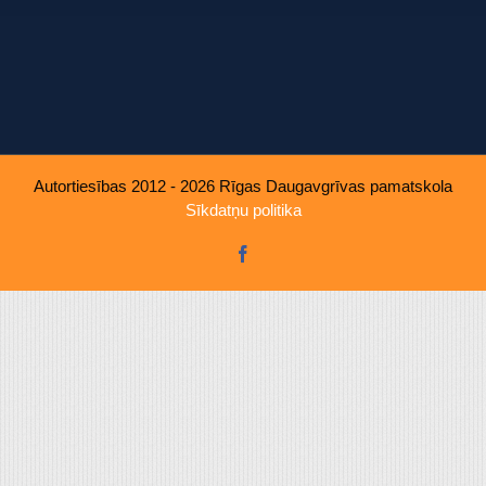
u, ko viņiem sniedzat vai ko viņi apkopo, kad lietojat viņu pakal
Autortiesības 2012 - 2026 Rīgas Daugavgrīvas pamatskola
Sīkdatņu politika
Facebook