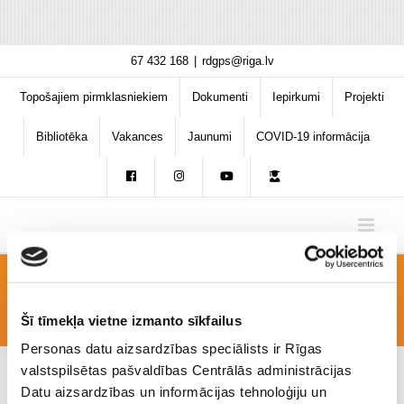
Skip
67 432 168
|
rdgps@riga.lv
to
content
Topošajiem pirmklasniekiem
Dokumenti
Iepirkumi
Projekti
Bibliotēka
Vakances
Jaunumi
COVID-19 informācija
Sabiedribas-integracija-05
Šī tīmekļa vietne izmanto sīkfailus
Personas datu aizsardzības speciālists ir Rīgas
valstspilsētas pašvaldības Centrālās administrācijas
Datu aizsardzības un informācijas tehnoloģiju un