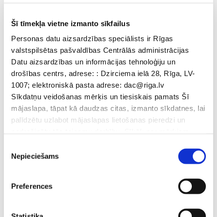
Šī tīmekļa vietne izmanto sīkfailus
Personas datu aizsardzības speciālists ir Rīgas
valstspilsētas pašvaldības Centrālās administrācijas
Datu aizsardzības un informācijas tehnoloģiju un
drošības centrs, adrese: : Dzirciema ielā 28, Rīga, LV-
1007; elektroniskā pasta adrese: dac@riga.lv
Sīkdatņu veidošanas mērķis un tiesiskais pamats Šī
mājaslapa, tāpat kā daudzas citas, izmanto sīkdatnes, lai
palīdzētu uzlabot mājaslapas lietošanas pieredzi un
nodrošinātu tās teicamu darbību. Sīkāk par mērķiem
skatīt tabulā, kur uzskaitītas sīkdatnes. Apmeklējot šo
Piekrišanas
mājaslapu, lietotājam tiek attēlots logs ar ziņojumu par to,
Nepieciešams
izvēle
ka mājaslapā tiek izmantotas sīkdatnes. Ja Jūs
akceptējiet sīkdatņu pieņemšanu, sīkdatņu izmatošanas
Preferences
tiesiskais pamats ir lietotāja piekrišana un Jūs
apstipriniet, ka esiet iepazinies ar informāciju par
sīkdatnēm, to izmantošanas nolūkiem, gadījumiem, kad
Statistika