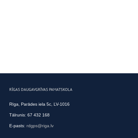
RĪGAS DAUGAVGRĪVAS PAMATSKOLA
Rīga, Parādes iela 5c, LV-1016
Tālrunis: 67 432 168
E-pasts:
rdgps@riga.lv