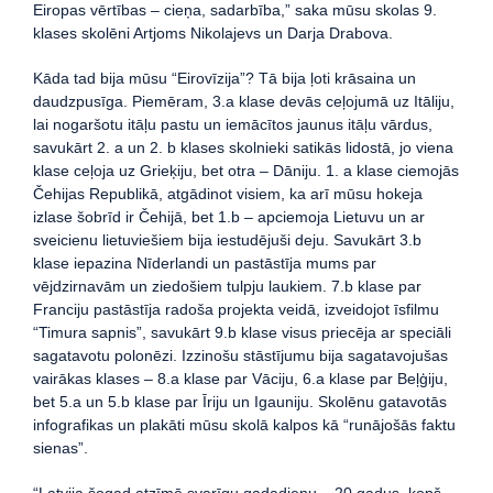
Eiropas vērtības – cieņa, sadarbība,” saka mūsu skolas 9.
klases skolēni Artjoms Nikolajevs un Darja Drabova.
Kāda tad bija mūsu “Eirovīzija”? Tā bija ļoti krāsaina un
daudzpusīga. Piemēram, 3.a klase devās ceļojumā uz Itāliju,
lai nogaršotu itāļu pastu un iemācītos jaunus itāļu vārdus,
savukārt 2. a un 2. b klases skolnieki satikās lidostā, jo viena
klase ceļoja uz Grieķiju, bet otra – Dāniju. 1. a klase ciemojās
Čehijas Republikā, atgādinot visiem, ka arī mūsu hokeja
izlase šobrīd ir Čehijā, bet 1.b – apciemoja Lietuvu un ar
sveicienu lietuviešiem bija iestudējuši deju. Savukārt 3.b
klase iepazina Nīderlandi un pastāstīja mums par
vējdzirnavām un ziedošiem tulpju laukiem. 7.b klase par
Franciju pastāstīja radoša projekta veidā, izveidojot īsfilmu
“Timura sapnis”, savukārt 9.b klase visus priecēja ar speciāli
sagatavotu polonēzi. Izzinošu stāstījumu bija sagatavojušas
vairākas klases – 8.a klase par Vāciju, 6.a klase par Beļģiju,
bet 5.a un 5.b klase par Īriju un Igauniju. Skolēnu gatavotās
infografikas un plakāti mūsu skolā kalpos kā “runājošās faktu
sienas”.
“Latvija šogad atzīmē svarīgu gadadienu – 20 gadus, kopš