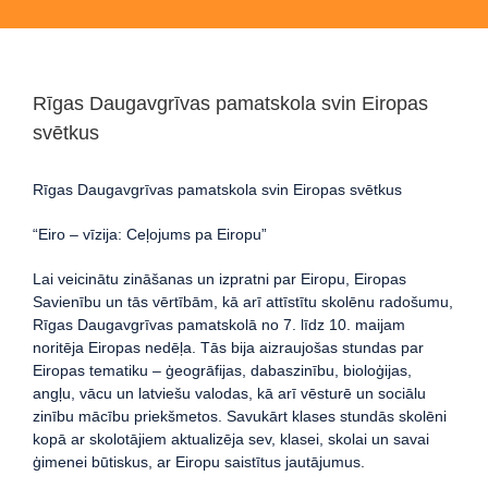
Rīgas Daugavgrīvas pamatskola svin Eiropas
svētkus
Rīgas Daugavgrīvas pamatskola svin Eiropas svētkus
“Eiro – vīzija: Ceļojums pa Eiropu”
Lai veicinātu zināšanas un izpratni par Eiropu, Eiropas
Savienību un tās vērtībām, kā arī attīstītu skolēnu radošumu,
Rīgas Daugavgrīvas pamatskolā no 7. līdz 10. maijam
noritēja Eiropas nedēļa. Tās bija aizraujošas stundas par
Eiropas tematiku – ģeogrāfijas, dabaszinību, bioloģijas,
angļu, vācu un latviešu valodas, kā arī vēsturē un sociālu
zinību mācību priekšmetos. Savukārt klases stundās skolēni
kopā ar skolotājiem aktualizēja sev, klasei, skolai un savai
ģimenei būtiskus, ar Eiropu saistītus jautājumus.