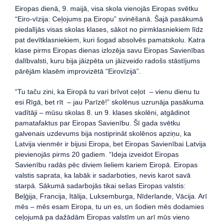
Eiropas dienā, 9. maijā, visa skola vienojās Eiropas svētku
“Eiro-vīzija: Ceļojums pa Eiropu” svinēšanā. Šajā pasākumā
piedalījās visas skolas klases, sākot no pirmklasniekiem līdz
pat devītklasniekiem, kuri šogad absolvēs pamatskolu. Katra
klase pirms Eiropas dienas izlozēja savu Eiropas Savienības
dalībvalsti, kuru bija jāizpēta un jāizveido radošs stāstījums
pārējām klasēm improvizētā “Eirovīzijā”.
“Tu taču zini, ka Eiropā tu vari brīvot ceļot – vienu dienu tu
esi Rīgā, bet rīt – jau Parīzē!” skolēnus uzrunāja pasākuma
vadītāji – mūsu skolas 8. un 9. klases skolēni, atgādinot
pamatafaktus par Eiropas Savienību. Šī gada svētku
galvenais uzdevums bija nostiprināt skolēnos apziņu, ka
Latvija vienmēr ir bijusi Eiropa, bet Eiropas Savienībai Latvija
pievienojās pirms 20 gadiem. “Ideja izveidot Eiropas
Savienību radās pēc diviem lieliem kariem Eiropā. Eiropas
valstis saprata, ka labāk ir sadarboties, nevis karot savā
starpā. Sākumā sadarbojās tikai sešas Eiropas valstis:
Beļģija, Francija, Itālija, Luksemburga, Nīderlande, Vācija. Arī
mēs – mēs esam Eiropa, tu un es, un šodien mēs dodamies
ceļojumā pa dažādām Eiropas valstīm un arī mūs vieno