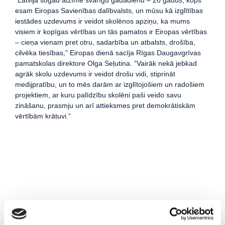
esam Eiropas Savienības dalībvalsts, un mūsu kā izglītības
iestādes uzdevums ir veidot skolēnos apziņu, ka mums
visiem ir kopīgas vērtības un tās pamatos ir Eiropas vērtības
– cieņa vienam pret otru, sadarbība un atbalsts, drošība,
cilvēka tiesības,” Eiropas dienā sacīja Rīgas Daugavgrīvas
pamatskolas direktore Olga Seļutina. “Vairāk nekā jebkad
agrāk skolu uzdevums ir veidot drošu vidi, stiprināt
medijpratību, un to mēs darām ar izglītojošiem un radošiem
projektiem, ar kuru palīdzību skolēni paši veido savu
zināšanu, prasmju un arī attieksmes pret demokrātiskām
vērtībām krātuvi.”