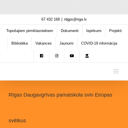
Skip
67 432 168
|
rdgps@riga.lv
to
content
Topošajiem pirmklasniekiem
Dokumenti
Iepirkumi
Projekti
Bibliotēka
Vakances
Jaunumi
COVID-19 informācija
Rīgas Daugavgrīvas pamatskola svin Eiropas
svētkus