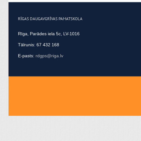
apvienot ar citu informācij
RĪGAS DAUGAVGRĪVAS PAMATSKOLA
Rīga, Parādes iela 5c, LV-1016
Tālrunis: 67 432 168
E-pasts:
rdgps@riga.lv