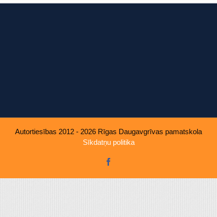
u, ko viņiem sniedzat vai ko viņi apkopo, kad lietojat viņu pakal
Autortiesības 2012 - 2026 Rīgas Daugavgrīvas pamatskola
Sīkdatņu politika
Facebook