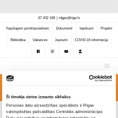
Skip
67 432 168
|
rdgps@riga.lv
to
content
Topošajiem pirmklasniekiem
Dokumenti
Iepirkumi
Projekti
Bibliotēka
Vakances
Jaunumi
COVID-19 informācija
maratons3
Šī tīmekļa vietne izmanto sīkfailus
Personas datu aizsardzības speciālists ir Rīgas
valstspilsētas pašvaldības Centrālās administrācijas
Datu aizsardzības un informācijas tehnoloģiju un