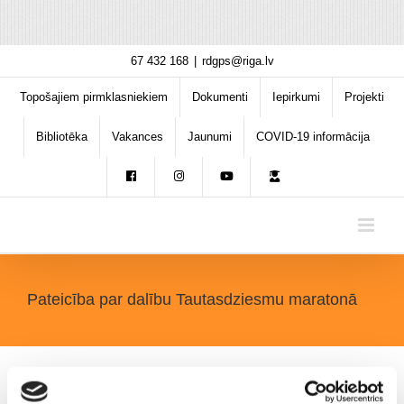
Skip
67 432 168
|
rdgps@riga.lv
to
content
Topošajiem pirmklasniekiem
Dokumenti
Iepirkumi
Projekti
Bibliotēka
Vakances
Jaunumi
COVID-19 informācija
Pateicība par dalību Tautasdziesmu maratonā