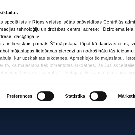
sīkfailus
 speciālists ir Rīgas valstspilsētas pašvaldības Centrālās admi
Dokumenti
Iepirkumi
Projekti
Bibliotēka
Vakances
Jaunu
mācijas tehnoloģiju un drošības centrs, adrese: : Dzirciema ielā 
adrese: dac@riga.lv
Skolēniem
Skolotājiem
Vecākiem
Personāl
s un tiesiskais pamats Šī mājaslapa, tāpat kā daudzas citas, i
zlabot mājaslapas lietošanas pieredzi un nodrošinātu tās teicamu
S
abulā, kur uzskaitītas sīkdatnes. Apmeklējot šo mājaslapu, lieto
par to, ka mājaslapā tiek izmantotas sīkdatnes. Ja Jūs akceptējie
ošanas tiesiskais pamats ir lietotāja piekrišana un Jūs apstiprin
par sīkdatnēm, to izmantošanas nolūkiem, gadījumiem, kad inform
Personas datu aizsardzības speciālists ir Rīgas valstspilsētas 
Datu aizsardzības un informācijas tehnoloģiju un drošības centrs
Preferences
Statistika
Mārketi
LV-1007; elektroniskā pasta adrese: dac@riga.lv
lai personalizētu saturu un reklāmas, nodrošinātu sociālo saziņa
u datplūsmu. Informāciju par to, kā jūs izmantojat mūsu vietni, 
ās saziņas līdzekļu, reklamēšanas un analīzes partneriem, kuri