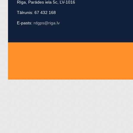
Rīga, Parādes iela 5c, LV-1016
apvienot ar citu informācij
Tālrunis: 67 432 168
E-pasts:
rdgps@riga.lv