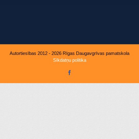
u, ko viņiem sniedzat vai ko viņi apkopo, kad lietojat viņu pakal
Autortiesības 2012 - 2026 Rīgas Daugavgrīvas pamatskola
Sīkdatņu politika
Facebook