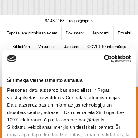
Skip
67 432 168
|
rdgps@riga.lv
to
content
Topošajiem pirmklasniekiem
Dokumenti
Iepirkumi
Projekti
Bibliotēka
Vakances
Jaunumi
COVID-19 informācija
Šī tīmekļa vietne izmanto sīkfailus
Personas datu aizsardzības speciālists ir Rīgas
valstspilsētas pašvaldības Centrālās administrācijas
PSD-22-24-nts_e-
Datu aizsardzības un informācijas tehnoloģiju un
drošības centrs, adrese: : Dzirciema ielā 28, Rīga, LV-
1007; elektroniskā pasta adrese: dac@riga.lv
Sīkdatņu veidošanas mērķis un tiesiskais pamats Šī
klase_elektr_žurn_lietoš_kārtība
mājaslapa, tāpat kā daudzas citas, izmanto sīkdatnes, lai