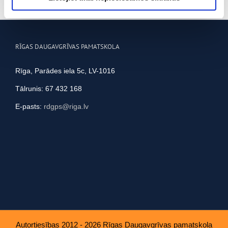
viņiem sniedzat vai ko viņi apkopo, kad lietojat viņu
pakalpojumus.
RĪGAS DAUGAVGRĪVAS PAMATSKOLA
Rīga, Parādes iela 5c, LV-1016
Tālrunis: 67 432 168
E-pasts:
rdgps@riga.lv
Autortiesības 2012 - 2026 Rīgas Daugavgrīvas pamatskola