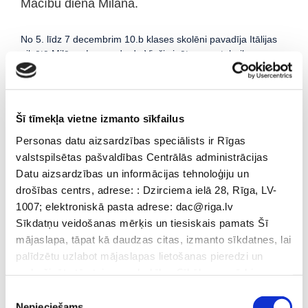
Mācību diena Milāna.
No 5. līdz 7 decembrim 10.b klases skolēni pavadīja Itālijas
pilsētā Milāna. Leonardo da Vinči zinātnes un tehnikas
muzejā skolēni iepazīstinājās ar fizikas, ķīmija, bioloģijas,
astronomijas, inženierijas attīstības vēsturi. Skolēniem bija
iespējā piedalīties dažādās laboratorijās: pielietojot
mūsdienīgos digitālās tehnoloģijas izaudzēt savu labības un
Šī tīmekļa vietne izmanto sīkfailus
vīnogas ražu, veikt eksperimentus ar skaņām un ķīmiskām
Personas datu aizsardzības speciālists ir Rīgas
vielām, risināt ekoloģijas problēmas.
valstspilsētas pašvaldības Centrālās administrācijas
Brauciena laikā skolēni iepazīstinājās ar Itālijas kultūras un
Datu aizsardzības un informācijas tehnoloģiju un
vēstures mantojumu – apmeklēja Milānas katedrāli, sv.
drošības centrs, adrese: : Dzirciema ielā 28, Rīga, LV-
Ambrozija un sv. Viktora baznīcas, izpētīja Romas impērijas
1007; elektroniskā pasta adrese: dac@riga.lv
kultūras mantojumu. Paši skolēni atzīmē, ka šādā veidā
Sīkdatņu veidošanas mērķis un tiesiskais pamats Šī
pasākumi padara mācību procesu aizraujošāku, savukārt
mājaslapa, tāpat kā daudzas citas, izmanto sīkdatnes, lai
iespēja veikt eksperimentus palīdz labāk saprast mācību
vielu un iedziļināties tajā.
palīdzētu uzlabot mājaslapas lietošanas pieredzi un
nodrošinātu tās teicamu darbību. Sīkāk par mērķiem
skatīt tabulā, kur uzskaitītas sīkdatnes. Apmeklējot šo
Piekrišanas
mājaslapu, lietotājam tiek attēlots logs ar ziņojumu par to,
Nepieciešams