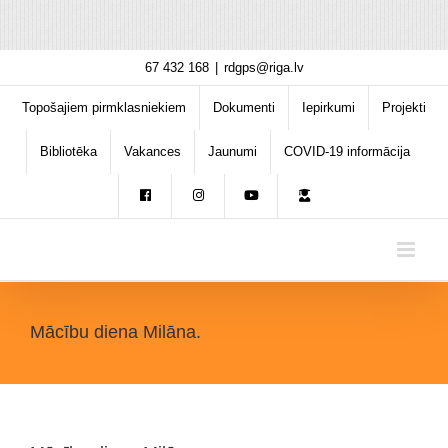
Skip
67 432 168
|
rdgps@riga.lv
to
content
Topošajiem pirmklasniekiem
Dokumenti
Iepirkumi
Projekti
Bibliotēka
Vakances
Jaunumi
COVID-19 informācija
Mācību diena Milāna.