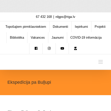
Skip
67 432 168
|
rdgps@riga.lv
to
content
Topošajiem pirmklasniekiem
Dokumenti
Iepirkumi
Projekti
Bibliotēka
Vakances
Jaunumi
COVID-19 informācija
Ekspedīcija pa Buļļupi