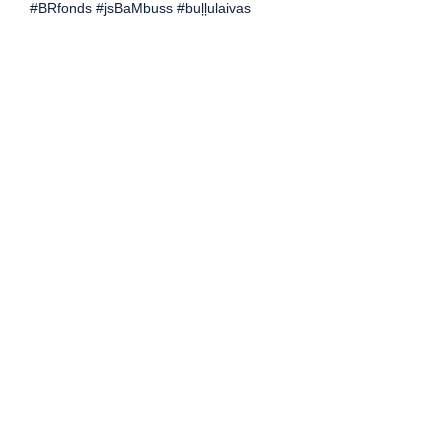
#BRfonds #jsBaMbuss #buļļulaivas