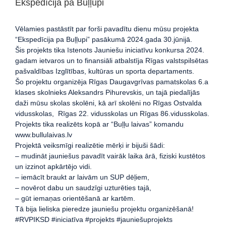
Ekspedīcija pa Buļļupi
Vēlamies pastāstīt par forši pavadītu dienu mūsu projekta
“Ekspedīcija pa Buļļupi” pasākumā 2024.gada 30.jūnijā.
Šis projekts tika īstenots Jauniešu iniciatīvu konkursa 2024.
gadam ietvaros un to finansiāli atbalstīja Rīgas valstspilsētas
pašvaldības Izglītības, kultūras un sporta departaments.
Šo projektu organizēja Rīgas Daugavgrīvas pamatskolas 6.a
klases skolnieks Aleksandrs Pihurevskis, un tajā piedalījās
daži mūsu skolas skolēni, kā arī skolēni no Rīgas Ostvalda
vidusskolas, Rīgas 22. vidusskolas un Rīgas 86.vidusskolas.
Projekts tika realizēts kopā ar “Buļļu laivas” komandu
www.bullulaivas.lv
Projektā veiksmīgi realizētie mērķi ir bijuši šādi:
– mudināt jauniešus pavadīt vairāk laika ārā, fiziski kustētos
un izzinot apkārtējo vidi.
– iemācīt braukt ar laivām un SUP dēļiem,
– novērot dabu un saudzīgi uzturēties tajā,
– gūt iemaņas orientēšanā ar kartēm.
Tā bija lieliska pieredze jauniešu projektu organizēšanā!
#RVPIKSD #iniciatīva #projekts #jauniešuprojekts