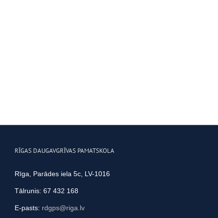
RĪGAS DAUGAVGRĪVAS PAMATSKOLA
Rīga, Parādes iela 5c, LV-1016
Tālrunis: 67 432 168
E-pasts:
rdgps@riga.lv