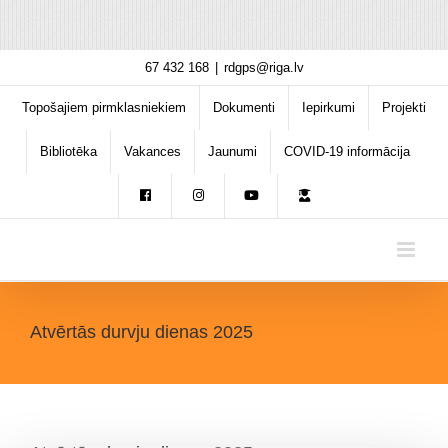
Skip
67 432 168
|
rdgps@riga.lv
to
content
Topošajiem pirmklasniekiem
Dokumenti
Iepirkumi
Projekti
Bibliotēka
Vakances
Jaunumi
COVID-19 informācija
Atvērtās durvju dienas 2025