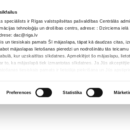
sīkfailus
 speciālists ir Rīgas valstspilsētas pašvaldības Centrālās admi
Dokumenti
Iepirkumi
Projekti
Bibliotēka
Vakances
Jaunu
mācijas tehnoloģiju un drošības centrs, adrese: : Dzirciema ielā 
adrese: dac@riga.lv
Skolēniem
Skolotājiem
Vecākiem
Personāl
s un tiesiskais pamats Šī mājaslapa, tāpat kā daudzas citas, i
zlabot mājaslapas lietošanas pieredzi un nodrošinātu tās teicamu
abulā, kur uzskaitītas sīkdatnes. Apmeklējot šo mājaslapu, lieto
par to, ka mājaslapā tiek izmantotas sīkdatnes. Ja Jūs akceptējie
ošanas tiesiskais pamats ir lietotāja piekrišana un Jūs apstiprin
par sīkdatnēm, to izmantošanas nolūkiem, gadījumiem, kad inform
Personas datu aizsardzības speciālists ir Rīgas valstspilsētas 
Datu aizsardzības un informācijas tehnoloģiju un drošības centrs
Preferences
Statistika
Mārketi
LV-1007; elektroniskā pasta adrese: dac@riga.lv
lai personalizētu saturu un reklāmas, nodrošinātu sociālo saziņa
u datplūsmu. Informāciju par to, kā jūs izmantojat mūsu vietni, 
ās saziņas līdzekļu, reklamēšanas un analīzes partneriem, kuri