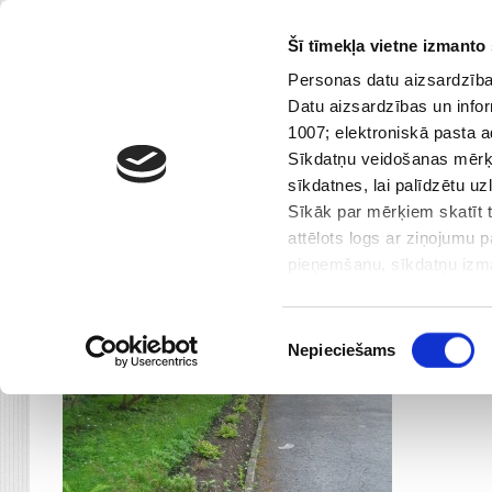
Šī tīmekļa vietne izmanto 
Skip
67 432 168
|
rdgps@riga.lv
Personas datu aizsardzības
Topošajiem pirmklasniekiem
to
Datu aizsardzības un infor
content
1007; elektroniskā pasta 
Galvenā
Par Mums
Sasniegumi
Sīkdatņu veidošanas mērķi
sīkdatnes, lai palīdzētu u
IMG_2247
Sīkāk par mērķiem skatīt t
attēlots logs ar ziņojumu 
pieņemšanu, sīkdatņu izmat
iepazinies ar informāciju 
nodota trešajām personai. 
Piekrišanas
Centrālās administrācijas 
Nepieciešams
izvēle
Dzirciema ielā 28, Rīga, 
Mēs izmantojam sīkfailus, 
funkcijas un analizētu mūs
kopīgojam ar saviem sociāl