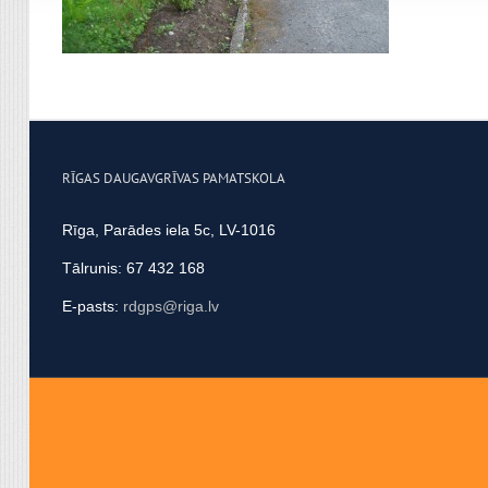
apvienot ar citu informācij
RĪGAS DAUGAVGRĪVAS PAMATSKOLA
Rīga, Parādes iela 5c, LV-1016
Tālrunis: 67 432 168
E-pasts:
rdgps@riga.lv