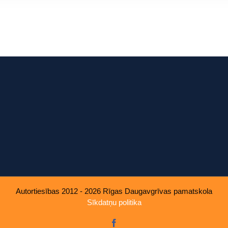
u, ko viņiem sniedzat vai ko viņi apkopo, kad lietojat viņu pakal
Autortiesības 2012 - 2026 Rīgas Daugavgrīvas pamatskola
Sīkdatņu politika
Facebook