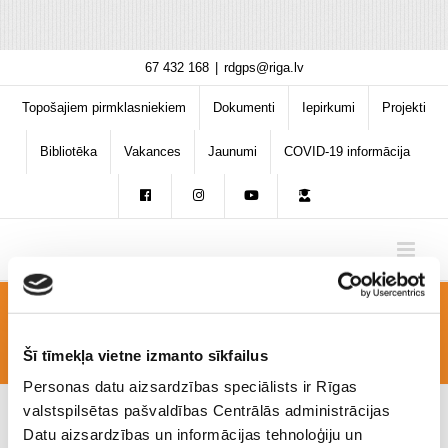
Skip
67 432 168
|
rdgps@riga.lv
to
content
Topošajiem pirmklasniekiem
Dokumenti
Iepirkumi
Projekti
Bibliotēka
Vakances
Jaunumi
COVID-19 informācija
apsb
Šī tīmekļa vietne izmanto sīkfailus
Personas datu aizsardzības speciālists ir Rīgas
valstspilsētas pašvaldības Centrālās administrācijas
Datu aizsardzības un informācijas tehnoloģiju un