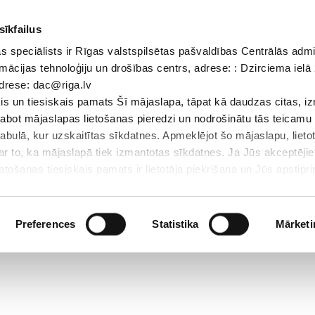
sīkfailus
 speciālists ir Rīgas valstspilsētas pašvaldības Centrālās admi
Dokumenti
Iepirkumi
Projekti
Bibliotēka
Vakances
Jaunu
mācijas tehnoloģiju un drošības centrs, adrese: : Dzirciema ielā 
adrese: dac@riga.lv
Skolēniem
Skolotājiem
Vecākiem
Personāl
s un tiesiskais pamats Šī mājaslapa, tāpat kā daudzas citas, i
zlabot mājaslapas lietošanas pieredzi un nodrošinātu tās teicamu
abulā, kur uzskaitītas sīkdatnes. Apmeklējot šo mājaslapu, lieto
par to, ka mājaslapā tiek izmantotas sīkdatnes. Ja Jūs akceptējie
ošanas tiesiskais pamats ir lietotāja piekrišana un Jūs apstiprin
par sīkdatnēm, to izmantošanas nolūkiem, gadījumiem, kad inform
Personas datu aizsardzības speciālists ir Rīgas valstspilsētas 
Datu aizsardzības un informācijas tehnoloģiju un drošības centrs
Preferences
Statistika
Mārketi
LV-1007; elektroniskā pasta adrese: dac@riga.lv
lai personalizētu saturu un reklāmas, nodrošinātu sociālo saziņa
u datplūsmu. Informāciju par to, kā jūs izmantojat mūsu vietni, 
ās saziņas līdzekļu, reklamēšanas un analīzes partneriem, kuri