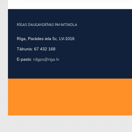
apvienot ar citu informācij
RĪGAS DAUGAVGRĪVAS PAMATSKOLA
Rīga, Parādes iela 5c, LV-1016
Tālrunis: 67 432 168
E-pasts:
rdgps@riga.lv