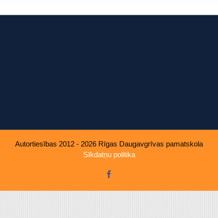
u, ko viņiem sniedzat vai ko viņi apkopo, kad lietojat viņu pakal
Autortiesības 2012 - 2026 Rīgas Daugavgrīvas pamatskola
Sīkdatņu politika
Facebook