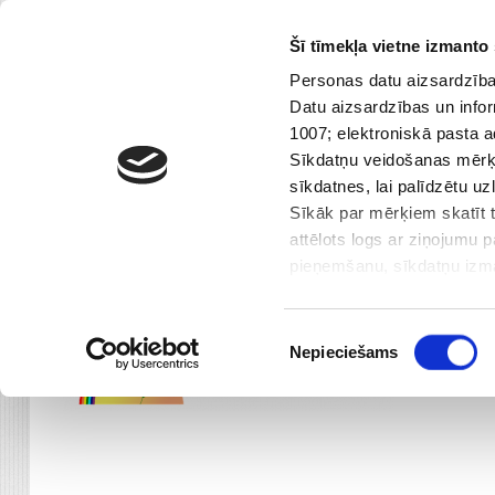
Šī tīmekļa vietne izmanto 
Skip
67 432 168
|
rdgps@riga.lv
Personas datu aizsardzības
Topošajiem pirmklasniekiem
to
Datu aizsardzības un infor
content
1007; elektroniskā pasta 
Galvenā
Par Mums
Sasniegumi
Sīkdatņu veidošanas mērķi
sīkdatnes, lai palīdzētu u
Sīkāk par mērķiem skatīt t
attēlots logs ar ziņojumu 
pieņemšanu, sīkdatņu izmat
iepazinies ar informāciju 
nodota trešajām personai. 
Piekrišanas
Centrālās administrācijas 
Nepieciešams
izvēle
Dzirciema ielā 28, Rīga, 
Mēs izmantojam sīkfailus, 
funkcijas un analizētu mūs
kopīgojam ar saviem sociāl