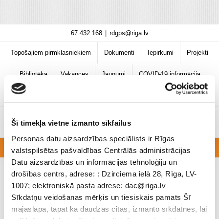
Skip
67 432 168
|
rdgps@riga.lv
to
content
Topošajiem pirmklasniekiem
Dokumenti
Iepirkumi
Projekti
Bibliotēka
Vakances
Jaunumi
COVID-19 informācija
Šī tīmekļa vietne izmanto sīkfailus
Personas datu aizsardzības speciālists ir Rīgas
valstspilsētas pašvaldības Centrālās administrācijas
Datu aizsardzības un informācijas tehnoloģiju un
drošības centrs, adrese: : Dzirciema ielā 28, Rīga, LV-
1007; elektroniskā pasta adrese: dac@riga.lv
Sīkdatņu veidošanas mērķis un tiesiskais pamats Šī
mājaslapa, tāpat kā daudzas citas, izmanto sīkdatnes, lai