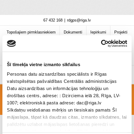
Skip
67 432 168
|
rdgps@riga.lv
to
content
Topošajiem pirmklasniekiem
Dokumenti
Iepirkumi
Projekti
Bibliotēka
Vakances
Jaunumi
COVID-19 informācija
Šī tīmekļa vietne izmanto sīkfailus
Personas datu aizsardzības speciālists ir Rīgas
valstspilsētas pašvaldības Centrālās administrācijas
Datu aizsardzības un informācijas tehnoloģiju un
drošības centrs, adrese: : Dzirciema ielā 28, Rīga, LV-
Nr2
1007; elektroniskā pasta adrese: dac@riga.lv
Sīkdatņu veidošanas mērķis un tiesiskais pamats Šī
mājaslapa, tāpat kā daudzas citas, izmanto sīkdatnes, lai
palīdzētu uzlabot mājaslapas lietošanas pieredzi un
nodrošinātu tās teicamu darbību. Sīkāk par mērķiem