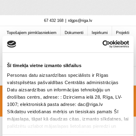
Skip
67 432 168
|
rdgps@riga.lv
to
content
Topošajiem pirmklasniekiem
Dokumenti
Iepirkumi
Projekti
Bibliotēka
Vakances
Jaunumi
COVID-19 informācija
Šī tīmekļa vietne izmanto sīkfailus
Personas datu aizsardzības speciālists ir Rīgas
valstspilsētas pašvaldības Centrālās administrācijas
Datu aizsardzības un informācijas tehnoloģiju un
drošības centrs, adrese: : Dzirciema ielā 28, Rīga, LV-
E-karte
1007; elektroniskā pasta adrese: dac@riga.lv
Sīkdatņu veidošanas mērķis un tiesiskais pamats Šī
mājaslapa, tāpat kā daudzas citas, izmanto sīkdatnes, lai
palīdzētu uzlabot mājaslapas lietošanas pieredzi un
nodrošinātu tās teicamu darbību. Sīkāk par mērķiem