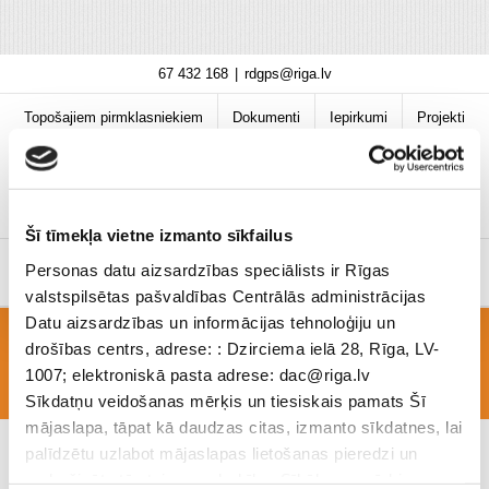
Skip
67 432 168
|
rdgps@riga.lv
to
content
Topošajiem pirmklasniekiem
Dokumenti
Iepirkumi
Projekti
Bibliotēka
Vakances
Jaunumi
COVID-19 informācija
Šī tīmekļa vietne izmanto sīkfailus
Personas datu aizsardzības speciālists ir Rīgas
valstspilsētas pašvaldības Centrālās administrācijas
Datu aizsardzības un informācijas tehnoloģiju un
drošības centrs, adrese: : Dzirciema ielā 28, Rīga, LV-
vertesana_prezentacija
1007; elektroniskā pasta adrese: dac@riga.lv
Sīkdatņu veidošanas mērķis un tiesiskais pamats Šī
mājaslapa, tāpat kā daudzas citas, izmanto sīkdatnes, lai
palīdzētu uzlabot mājaslapas lietošanas pieredzi un
nodrošinātu tās teicamu darbību. Sīkāk par mērķiem