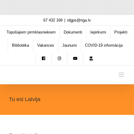
Skip
67 432 168
|
rdgps@riga.lv
to
content
Topošajiem pirmklasniekiem
Dokumenti
Iepirkumi
Projekti
Bibliotēka
Vakances
Jaunumi
COVID-19 informācija
Tu esi Latvija