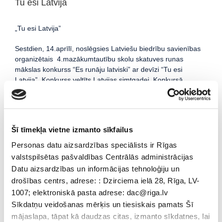
Tu esi Latvija
„Tu esi Latvija”
Sestdien, 14.aprīlī, noslēgsies Latviešu biedrību savienības
organizētais 4.mazākumtautību skolu skatuves runas
mākslas konkurss “Es runāju latviski” ar devīzi “Tu esi
Latvija”. Konkurss veltīts Latvijas simtgadei. Konkursā
piedalījās skolēni no visas Latvijas: no Jūrmalas un Rīgas,
Jelgavas un Rēzeknes, Liepājas un Ventspils u.c. Konkursā
piedalījās arī mūsu skolas skolnieces: Darja Hrucka (3.a
klase), Anastasija Gribanova (6.b klase), Amanda
Šī tīmekļa vietne izmanto sīkfailus
Medvedeva (9.a klase) un Anastasija Golobokova (12.a
klase).
Personas datu aizsardzības speciālists ir Rīgas
valstspilsētas pašvaldības Centrālās administrācijas
Datu aizsardzības un informācijas tehnoloģiju un
drošības centrs, adrese: : Dzirciema ielā 28, Rīga, LV-
1007; elektroniskā pasta adrese: dac@riga.lv
Sīkdatņu veidošanas mērķis un tiesiskais pamats Šī
mājaslapa, tāpat kā daudzas citas, izmanto sīkdatnes, lai