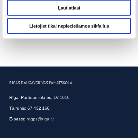
pirmā vieta.
izmantojat mūsu vietni, mēs arī kopīgojam ar saviem
Ļaut atlasi
sociālās saziņas līdzekļu, reklamēšanas un analīzes
partneriem, kuri to var apvienot ar citu informāciju, ko
Lietojiet tikai nepieciešamos sīkfailus
viņiem sniedzat vai ko viņi apkopo, kad lietojat viņu
pakalpojumus.
RĪGAS DAUGAVGRĪVAS PAMATSKOLA
Rīga, Parādes iela 5c, LV-1016
Tālrunis: 67 432 168
E-pasts:
rdgps@riga.lv