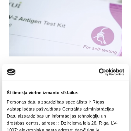
Antigēna tests
Antigēna tests
Šī tīmekļa vietne izmanto sīkfailus
Personas datu aizsardzības speciālists ir Rīgas
valstspilsētas pašvaldības Centrālās administrācijas
Datu aizsardzības un informācijas tehnoloģiju un
drošības centrs, adrese: : Dzirciema ielā 28, Rīga, LV-
IETEIKUMI SEJAS MASKU VALKĀŠANAI
1007; elektroniskā pasta adrese: dac@riga.lv