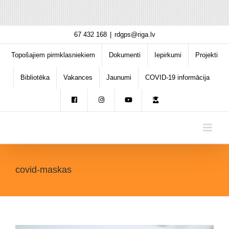
Skip
67 432 168
|
rdgps@riga.lv
to
content
Topošajiem pirmklasniekiem
Dokumenti
Iepirkumi
Projekti
Bibliotēka
Vakances
Jaunumi
COVID-19 informācija
covid-maskas