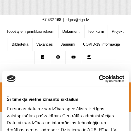
Skip
67 432 168
|
rdgps@riga.lv
to
content
Topošajiem pirmklasniekiem
Dokumenti
Iepirkumi
Projekti
Bibliotēka
Vakances
Jaunumi
COVID-19 informācija
Still0901_00025
Šī tīmekļa vietne izmanto sīkfailus
Personas datu aizsardzības speciālists ir Rīgas
valstspilsētas pašvaldības Centrālās administrācijas
Datu aizsardzības un informācijas tehnoloģiju un
drošības centrs, adrese: : Dzirciema ielā 28, Rīga, LV-