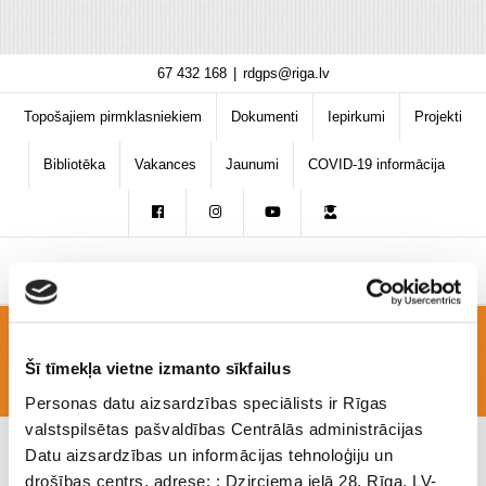
Skip
67 432 168
|
rdgps@riga.lv
to
content
Topošajiem pirmklasniekiem
Dokumenti
Iepirkumi
Projekti
Bibliotēka
Vakances
Jaunumi
COVID-19 informācija
Still0901_00016
Šī tīmekļa vietne izmanto sīkfailus
Personas datu aizsardzības speciālists ir Rīgas
valstspilsētas pašvaldības Centrālās administrācijas
Datu aizsardzības un informācijas tehnoloģiju un
drošības centrs, adrese: : Dzirciema ielā 28, Rīga, LV-