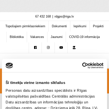
Skip
67 432 168
|
rdgps@riga.lv
to
content
Topošajiem pirmklasniekiem
Dokumenti
Iepirkumi
Projekti
Bibliotēka
Vakances
Jaunumi
COVID-19 informācija
Still0901_00006
Šī tīmekļa vietne izmanto sīkfailus
Personas datu aizsardzības speciālists ir Rīgas
valstspilsētas pašvaldības Centrālās administrācijas
Datu aizsardzības un informācijas tehnoloģiju un
drošības centrs, adrese: : Dzirciema ielā 28, Rīga, LV-