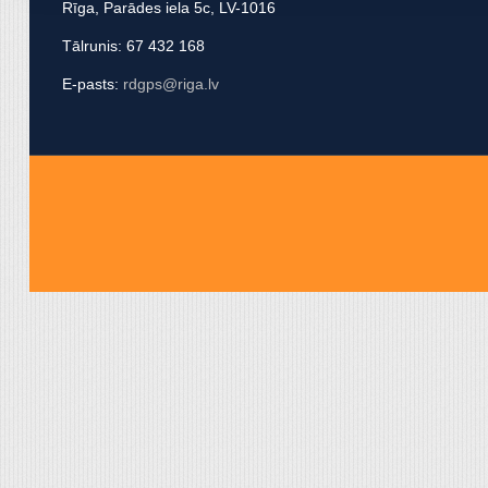
Rīga, Parādes iela 5c, LV-1016
apvienot ar citu informācij
Tālrunis: 67 432 168
E-pasts:
rdgps@riga.lv