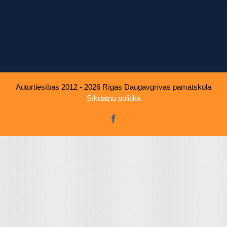
u, ko viņiem sniedzat vai ko viņi apkopo, kad lietojat viņu pakal
Autortiesības 2012 - 2026 Rīgas Daugavgrīvas pamatskola
Sīkdatņu politika
Facebook