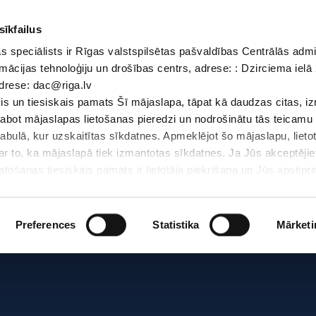
sīkfailus
 speciālists ir Rīgas valstspilsētas pašvaldības Centrālās admi
Dokumenti
Iepirkumi
Projekti
Bibliotēka
Vakances
Jaunu
mācijas tehnoloģiju un drošības centrs, adrese: : Dzirciema ielā 
adrese: dac@riga.lv
Skolēniem
Skolotājiem
Vecākiem
Personāl
s un tiesiskais pamats Šī mājaslapa, tāpat kā daudzas citas, i
zlabot mājaslapas lietošanas pieredzi un nodrošinātu tās teicamu
abulā, kur uzskaitītas sīkdatnes. Apmeklējot šo mājaslapu, lieto
par to, ka mājaslapā tiek izmantotas sīkdatnes. Ja Jūs akceptējie
ošanas tiesiskais pamats ir lietotāja piekrišana un Jūs apstiprin
par sīkdatnēm, to izmantošanas nolūkiem, gadījumiem, kad inform
Personas datu aizsardzības speciālists ir Rīgas valstspilsētas 
Datu aizsardzības un informācijas tehnoloģiju un drošības centrs
Preferences
Statistika
Mārketi
LV-1007; elektroniskā pasta adrese: dac@riga.lv
lai personalizētu saturu un reklāmas, nodrošinātu sociālo saziņa
u datplūsmu. Informāciju par to, kā jūs izmantojat mūsu vietni, 
ās saziņas līdzekļu, reklamēšanas un analīzes partneriem, kuri