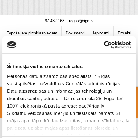
Skip
67 432 168
|
rdgps@riga.lv
to
content
Topošajiem pirmklasniekiem
Dokumenti
Iepirkumi
Projekti
Bibliotēka
Vakances
Jaunumi
COVID-19 informācija
Šī tīmekļa vietne izmanto sīkfailus
Personas datu aizsardzības speciālists ir Rīgas
valstspilsētas pašvaldības Centrālās administrācijas
Datu aizsardzības un informācijas tehnoloģiju un
drošības centrs, adrese: : Dzirciema ielā 28, Rīga, LV-
Mērvienības
1007; elektroniskā pasta adrese: dac@riga.lv
Sīkdatņu veidošanas mērķis un tiesiskais pamats Šī
mājaslapa, tāpat kā daudzas citas, izmanto sīkdatnes, lai
palīdzētu uzlabot mājaslapas lietošanas pieredzi un
nodrošinātu tās teicamu darbību. Sīkāk par mērķiem