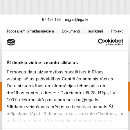
Skip
67 432 168
|
rdgps@riga.lv
to
content
Topošajiem pirmklasniekiem
Dokumenti
Iepirkumi
Projekti
Bibliotēka
Vakances
Jaunumi
COVID-19 informācija
Šī tīmekļa vietne izmanto sīkfailus
Personas datu aizsardzības speciālists ir Rīgas
valstspilsētas pašvaldības Centrālās administrācijas
Datu aizsardzības un informācijas tehnoloģiju un
drošības centrs, adrese: : Dzirciema ielā 28, Rīga, LV-
1 pielikums Valsts nosaukumi
1007; elektroniskā pasta adrese: dac@riga.lv
Sīkdatņu veidošanas mērķis un tiesiskais pamats Šī
mājaslapa, tāpat kā daudzas citas, izmanto sīkdatnes, lai
palīdzētu uzlabot mājaslapas lietošanas pieredzi un
nodrošinātu tās teicamu darbību. Sīkāk par mērķiem