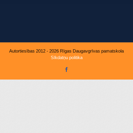
u, ko viņiem sniedzat vai ko viņi apkopo, kad lietojat viņu pakal
Autortiesības 2012 - 2026 Rīgas Daugavgrīvas pamatskola
Sīkdatņu politika
Facebook