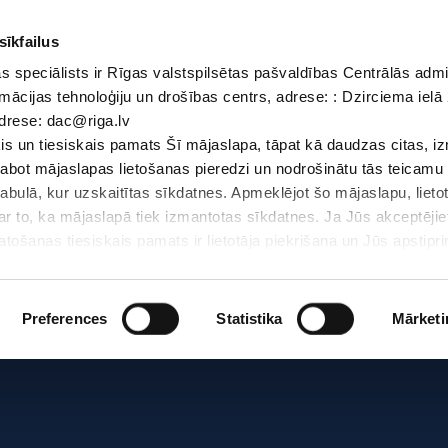
sīkfailus
 speciālists ir Rīgas valstspilsētas pašvaldības Centrālās admi
Dokumenti
Iepirkumi
Projekti
Bibliotēka
Vakances
Jaunu
mācijas tehnoloģiju un drošības centrs, adrese: : Dzirciema ielā 
adrese: dac@riga.lv
Skolēniem
Skolotājiem
Vecākiem
Personāl
s un tiesiskais pamats Šī mājaslapa, tāpat kā daudzas citas, i
zlabot mājaslapas lietošanas pieredzi un nodrošinātu tās teicamu
Sākums
/
Sko
abulā, kur uzskaitītas sīkdatnes. Apmeklējot šo mājaslapu, lieto
par to, ka mājaslapā tiek izmantotas sīkdatnes. Ja Jūs akceptējie
ošanas tiesiskais pamats ir lietotāja piekrišana un Jūs apstiprin
par sīkdatnēm, to izmantošanas nolūkiem, gadījumiem, kad inform
Personas datu aizsardzības speciālists ir Rīgas valstspilsētas 
Datu aizsardzības un informācijas tehnoloģiju un drošības centrs
Preferences
Statistika
Mārketi
LV-1007; elektroniskā pasta adrese: dac@riga.lv
lai personalizētu saturu un reklāmas, nodrošinātu sociālo saziņa
u datplūsmu. Informāciju par to, kā jūs izmantojat mūsu vietni, 
ās saziņas līdzekļu, reklamēšanas un analīzes partneriem, kuri