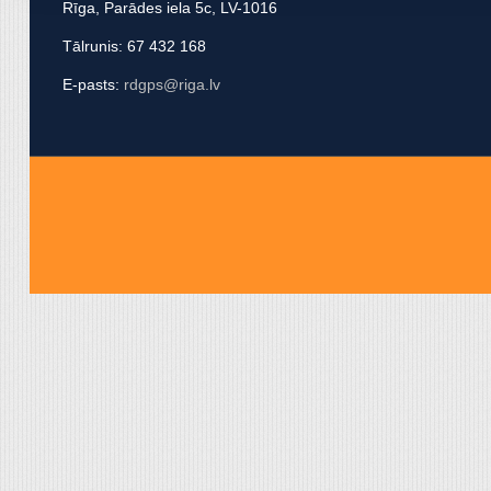
Rīga, Parādes iela 5c, LV-1016
apvienot ar citu informācij
Tālrunis: 67 432 168
E-pasts:
rdgps@riga.lv