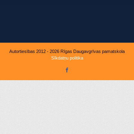
u, ko viņiem sniedzat vai ko viņi apkopo, kad lietojat viņu pakal
Autortiesības 2012 - 2026 Rīgas Daugavgrīvas pamatskola
Sīkdatņu politika
Facebook