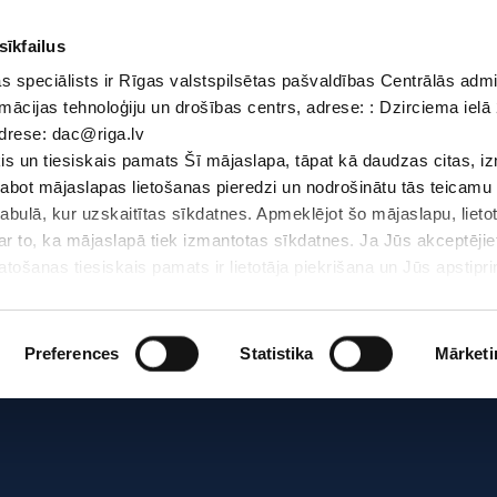
sīkfailus
 speciālists ir Rīgas valstspilsētas pašvaldības Centrālās admi
Dokumenti
Iepirkumi
Projekti
Bibliotēka
Vakances
Jaunu
mācijas tehnoloģiju un drošības centrs, adrese: : Dzirciema ielā 
adrese: dac@riga.lv
Skolēniem
Skolotājiem
Vecākiem
Personāl
s un tiesiskais pamats Šī mājaslapa, tāpat kā daudzas citas, i
zlabot mājaslapas lietošanas pieredzi un nodrošinātu tās teicamu
abulā, kur uzskaitītas sīkdatnes. Apmeklējot šo mājaslapu, lieto
par to, ka mājaslapā tiek izmantotas sīkdatnes. Ja Jūs akceptējie
ošanas tiesiskais pamats ir lietotāja piekrišana un Jūs apstiprin
par sīkdatnēm, to izmantošanas nolūkiem, gadījumiem, kad inform
Personas datu aizsardzības speciālists ir Rīgas valstspilsētas 
Datu aizsardzības un informācijas tehnoloģiju un drošības centrs
Preferences
Statistika
Mārketi
LV-1007; elektroniskā pasta adrese: dac@riga.lv
lai personalizētu saturu un reklāmas, nodrošinātu sociālo saziņa
u datplūsmu. Informāciju par to, kā jūs izmantojat mūsu vietni, 
ās saziņas līdzekļu, reklamēšanas un analīzes partneriem, kuri