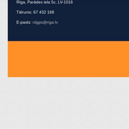
Rīga, Parādes iela 5c, LV-1016
apvienot ar citu informācij
Tālrunis: 67 432 168
E-pasts:
rdgps@riga.lv