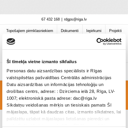
Skip
67 432 168
|
rdgps@riga.lv
to
content
Topošajiem pirmklasniekiem
Dokumenti
Iepirkumi
Projekti
Bibliotēka
Vakances
Jaunumi
COVID-19 informācija
Šī tīmekļa vietne izmanto sīkfailus
Personas datu aizsardzības speciālists ir Rīgas
valstspilsētas pašvaldības Centrālās administrācijas
Datu aizsardzības un informācijas tehnoloģiju un
drošības centrs, adrese: : Dzirciema ielā 28, Rīga, LV-
LASĪŠANAS DARBA GRUPA
1007; elektroniskā pasta adrese: dac@riga.lv
Sīkdatņu veidošanas mērķis un tiesiskais pamats Šī
mājaslapa, tāpat kā daudzas citas, izmanto sīkdatnes, lai
palīdzētu uzlabot mājaslapas lietošanas pieredzi un
nodrošinātu tās teicamu darbību. Sīkāk par mērķiem