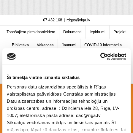
Skip
67 432 168
|
rdgps@riga.lv
to
content
Topošajiem pirmklasniekiem
Dokumenti
Iepirkumi
Projekti
Bibliotēka
Vakances
Jaunumi
COVID-19 informācija
Šī tīmekļa vietne izmanto sīkfailus
Personas datu aizsardzības speciālists ir Rīgas
valstspilsētas pašvaldības Centrālās administrācijas
Atbalsts pozitīvas uzvedības darba grupas
Datu aizsardzības un informācijas tehnoloģiju un
drošības centrs, adrese: : Dzirciema ielā 28, Rīga, LV-
1007; elektroniskā pasta adrese: dac@riga.lv
Sīkdatņu veidošanas mērķis un tiesiskais pamats Šī
(APU)
mājaslapa, tāpat kā daudzas citas, izmanto sīkdatnes, lai