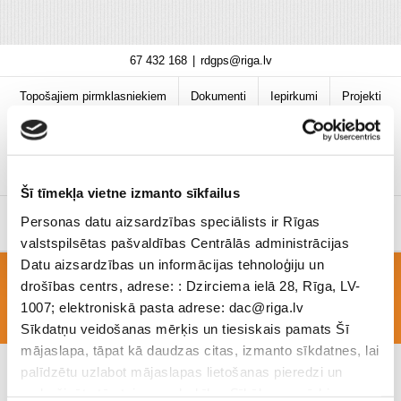
Skip
67 432 168
|
rdgps@riga.lv
to
content
Topošajiem pirmklasniekiem
Dokumenti
Iepirkumi
Projekti
Bibliotēka
Vakances
Jaunumi
COVID-19 informācija
Šī tīmekļa vietne izmanto sīkfailus
Personas datu aizsardzības speciālists ir Rīgas
valstspilsētas pašvaldības Centrālās administrācijas
Datu aizsardzības un informācijas tehnoloģiju un
drošības centrs, adrese: : Dzirciema ielā 28, Rīga, LV-
Diplomi
1007; elektroniskā pasta adrese: dac@riga.lv
Sīkdatņu veidošanas mērķis un tiesiskais pamats Šī
mājaslapa, tāpat kā daudzas citas, izmanto sīkdatnes, lai
palīdzētu uzlabot mājaslapas lietošanas pieredzi un
nodrošinātu tās teicamu darbību. Sīkāk par mērķiem