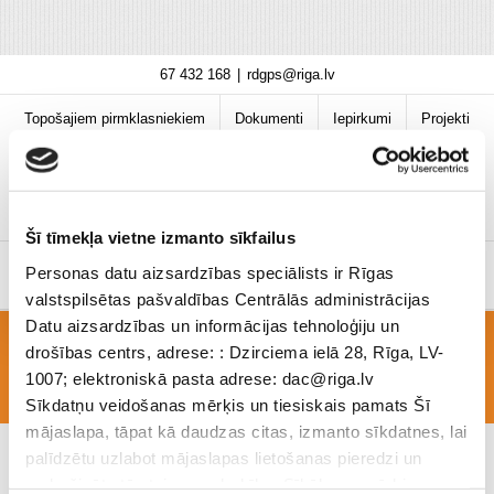
Skip
67 432 168
|
rdgps@riga.lv
to
content
Topošajiem pirmklasniekiem
Dokumenti
Iepirkumi
Projekti
Bibliotēka
Vakances
Jaunumi
COVID-19 informācija
Šī tīmekļa vietne izmanto sīkfailus
Personas datu aizsardzības speciālists ir Rīgas
valstspilsētas pašvaldības Centrālās administrācijas
Datu aizsardzības un informācijas tehnoloģiju un
drošības centrs, adrese: : Dzirciema ielā 28, Rīga, LV-
Konsultācijas
1007; elektroniskā pasta adrese: dac@riga.lv
Sīkdatņu veidošanas mērķis un tiesiskais pamats Šī
mājaslapa, tāpat kā daudzas citas, izmanto sīkdatnes, lai
palīdzētu uzlabot mājaslapas lietošanas pieredzi un
nodrošinātu tās teicamu darbību. Sīkāk par mērķiem