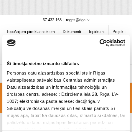
Skip
67 432 168
|
rdgps@riga.lv
to
content
Topošajiem pirmklasniekiem
Dokumenti
Iepirkumi
Projekti
Bibliotēka
Vakances
Jaunumi
COVID-19 informācija
Šī tīmekļa vietne izmanto sīkfailus
Personas datu aizsardzības speciālists ir Rīgas
valstspilsētas pašvaldības Centrālās administrācijas
Datu aizsardzības un informācijas tehnoloģiju un
drošības centrs, adrese: : Dzirciema ielā 28, Rīga, LV-
R_EK_Edienk_Klient_10-12 27.09.-01.10_
1007; elektroniskā pasta adrese: dac@riga.lv
Sīkdatņu veidošanas mērķis un tiesiskais pamats Šī
mājaslapa, tāpat kā daudzas citas, izmanto sīkdatnes, lai
palīdzētu uzlabot mājaslapas lietošanas pieredzi un
nodrošinātu tās teicamu darbību. Sīkāk par mērķiem