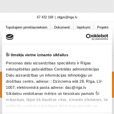
Skip
67 432 168
|
rdgps@riga.lv
to
content
Topošajiem pirmklasniekiem
Dokumenti
Iepirkumi
Projekti
Bibliotēka
Vakances
Jaunumi
COVID-19 informācija
Šī tīmekļa vietne izmanto sīkfailus
Personas datu aizsardzības speciālists ir Rīgas
valstspilsētas pašvaldības Centrālās administrācijas
Datu aizsardzības un informācijas tehnoloģiju un
drošības centrs, adrese: : Dzirciema ielā 28, Rīga, LV-
R_EK_Edienk_Klient_10-12 07.03.-11.03_
1007; elektroniskā pasta adrese: dac@riga.lv
Sīkdatņu veidošanas mērķis un tiesiskais pamats Šī
mājaslapa, tāpat kā daudzas citas, izmanto sīkdatnes, lai
palīdzētu uzlabot mājaslapas lietošanas pieredzi un
nodrošinātu tās teicamu darbību. Sīkāk par mērķiem