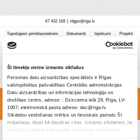
Skip
67 432 168
|
rdgps@riga.lv
to
content
Topošajiem pirmklasniekiem
Dokumenti
Iepirkumi
Projekti
Bibliotēka
Vakances
Jaunumi
COVID-19 informācija
Šī tīmekļa vietne izmanto sīkfailus
Personas datu aizsardzības speciālists ir Rīgas
valstspilsētas pašvaldības Centrālās administrācijas
Datu aizsardzības un informācijas tehnoloģiju un
drošības centrs, adrese: : Dzirciema ielā 28, Rīga, LV-
Launags 06.09. – 13.09.
1007; elektroniskā pasta adrese: dac@riga.lv
Sīkdatņu veidošanas mērķis un tiesiskais pamats Šī
mājaslapa, tāpat kā daudzas citas, izmanto sīkdatnes, lai
palīdzētu uzlabot mājaslapas lietošanas pieredzi un
nodrošinātu tās teicamu darbību. Sīkāk par mērķiem