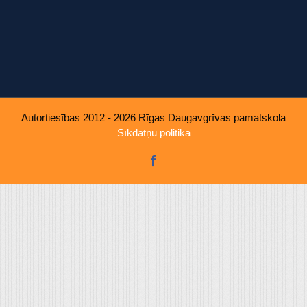
u, ko viņiem sniedzat vai ko viņi apkopo, kad lietojat viņu pakal
Autortiesības 2012 - 2026 Rīgas Daugavgrīvas pamatskola
Sīkdatņu politika
Facebook