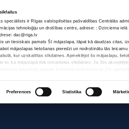
sīkfailus
 speciālists ir Rīgas valstspilsētas pašvaldības Centrālās admi
Dokumenti
Iepirkumi
Projekti
Bibliotēka
Vakances
Jaunu
mācijas tehnoloģiju un drošības centrs, adrese: : Dzirciema ielā 
adrese: dac@riga.lv
Skolēniem
Skolotājiem
Vecākiem
Personāl
s un tiesiskais pamats Šī mājaslapa, tāpat kā daudzas citas, i
zlabot mājaslapas lietošanas pieredzi un nodrošinātu tās teicamu
abulā, kur uzskaitītas sīkdatnes. Apmeklējot šo mājaslapu, lieto
par to, ka mājaslapā tiek izmantotas sīkdatnes. Ja Jūs akceptējie
ošanas tiesiskais pamats ir lietotāja piekrišana un Jūs apstiprin
par sīkdatnēm, to izmantošanas nolūkiem, gadījumiem, kad inform
Personas datu aizsardzības speciālists ir Rīgas valstspilsētas 
Datu aizsardzības un informācijas tehnoloģiju un drošības centrs
Preferences
Statistika
Mārketi
LV-1007; elektroniskā pasta adrese: dac@riga.lv
lai personalizētu saturu un reklāmas, nodrošinātu sociālo saziņa
u datplūsmu. Informāciju par to, kā jūs izmantojat mūsu vietni, 
ās saziņas līdzekļu, reklamēšanas un analīzes partneriem, kuri