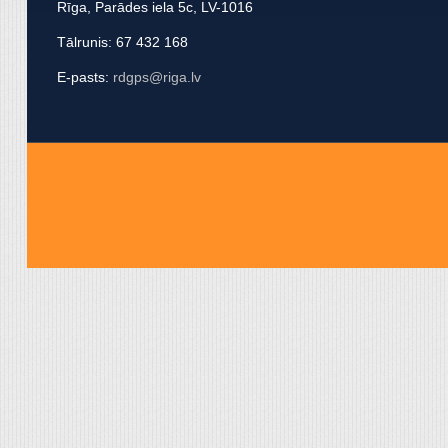
Rīga, Parādes iela 5c, LV-1016
apvienot ar citu informācij
Tālrunis: 67 432 168
E-pasts:
rdgps@riga.lv