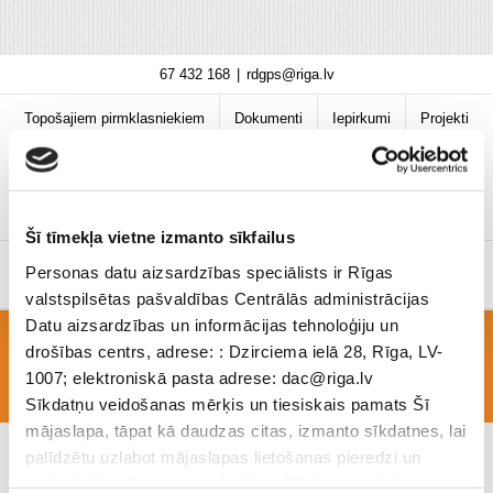
Skip
67 432 168
|
rdgps@riga.lv
to
content
Topošajiem pirmklasniekiem
Dokumenti
Iepirkumi
Projekti
Bibliotēka
Vakances
Jaunumi
COVID-19 informācija
Šī tīmekļa vietne izmanto sīkfailus
Personas datu aizsardzības speciālists ir Rīgas
valstspilsētas pašvaldības Centrālās administrācijas
Datu aizsardzības un informācijas tehnoloģiju un
drošības centrs, adrese: : Dzirciema ielā 28, Rīga, LV-
EDk_1-4_2019_9-13.Decembris
1007; elektroniskā pasta adrese: dac@riga.lv
Sīkdatņu veidošanas mērķis un tiesiskais pamats Šī
mājaslapa, tāpat kā daudzas citas, izmanto sīkdatnes, lai
palīdzētu uzlabot mājaslapas lietošanas pieredzi un
nodrošinātu tās teicamu darbību. Sīkāk par mērķiem