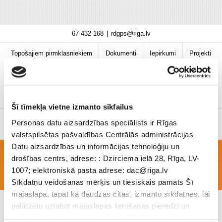
Skip
67 432 168
|
rdgps@riga.lv
to
content
Topošajiem pirmklasniekiem
Dokumenti
Iepirkumi
Projekti
Bibliotēka
Vakances
Jaunumi
COVID-19 informācija
Šī tīmekļa vietne izmanto sīkfailus
Personas datu aizsardzības speciālists ir Rīgas
valstspilsētas pašvaldības Centrālās administrācijas
Datu aizsardzības un informācijas tehnoloģiju un
drošības centrs, adrese: : Dzirciema ielā 28, Rīga, LV-
EDk_1-4_2-6.nov
1007; elektroniskā pasta adrese: dac@riga.lv
Sīkdatņu veidošanas mērķis un tiesiskais pamats Šī
mājaslapa, tāpat kā daudzas citas, izmanto sīkdatnes, lai
palīdzētu uzlabot mājaslapas lietošanas pieredzi un
nodrošinātu tās teicamu darbību. Sīkāk par mērķiem