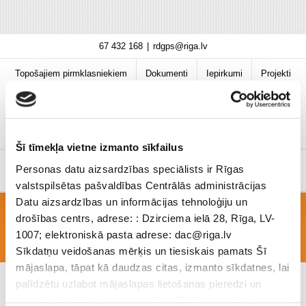
Skip
67 432 168
|
rdgps@riga.lv
to
content
Topošajiem pirmklasniekiem
Dokumenti
Iepirkumi
Projekti
Bibliotēka
Vakances
Jaunumi
COVID-19 informācija
Šī tīmekļa vietne izmanto sīkfailus
Personas datu aizsardzības speciālists ir Rīgas
valstspilsētas pašvaldības Centrālās administrācijas
Datu aizsardzības un informācijas tehnoloģiju un
drošības centrs, adrese: : Dzirciema ielā 28, Rīga, LV-
EDk_1-4_17-21.FEbruaris_2020_D
1007; elektroniskā pasta adrese: dac@riga.lv
Sīkdatņu veidošanas mērķis un tiesiskais pamats Šī
mājaslapa, tāpat kā daudzas citas, izmanto sīkdatnes, lai
palīdzētu uzlabot mājaslapas lietošanas pieredzi un
nodrošinātu tās teicamu darbību. Sīkāk par mērķiem