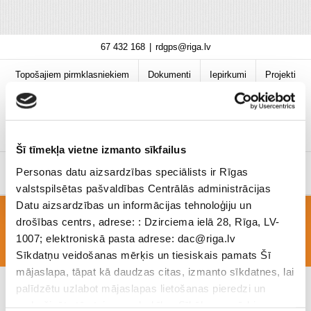
Skip
67 432 168
|
rdgps@riga.lv
to
content
Topošajiem pirmklasniekiem
Dokumenti
Iepirkumi
Projekti
Bibliotēka
Vakances
Jaunumi
COVID-19 informācija
Šī tīmekļa vietne izmanto sīkfailus
Personas datu aizsardzības speciālists ir Rīgas
valstspilsētas pašvaldības Centrālās administrācijas
Datu aizsardzības un informācijas tehnoloģiju un
drošības centrs, adrese: : Dzirciema ielā 28, Rīga, LV-
biblioteka_4.piel – 1 new
1007; elektroniskā pasta adrese: dac@riga.lv
Sīkdatņu veidošanas mērķis un tiesiskais pamats Šī
mājaslapa, tāpat kā daudzas citas, izmanto sīkdatnes, lai
palīdzētu uzlabot mājaslapas lietošanas pieredzi un
nodrošinātu tās teicamu darbību. Sīkāk par mērķiem