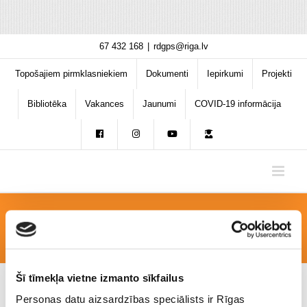
Skip
67 432 168
|
rdgps@riga.lv
to
content
Topošajiem pirmklasniekiem
Dokumenti
Iepirkumi
Projekti
Bibliotēka
Vakances
Jaunumi
COVID-19 informācija
47963D31-4965-4473-B5E0-B7AA6E784309
Šī tīmekļa vietne izmanto sīkfailus
Personas datu aizsardzības speciālists ir Rīgas