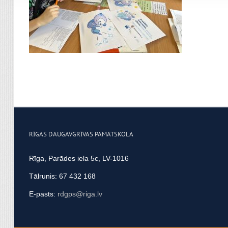
apvienot ar citu informācij
RĪGAS DAUGAVGRĪVAS PAMATSKOLA
Rīga, Parādes iela 5c, LV-1016
Tālrunis: 67 432 168
E-pasts:
rdgps@riga.lv