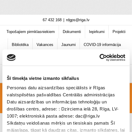
Skip
67 432 168
|
rdgps@riga.lv
to
content
Topošajiem pirmklasniekiem
Dokumenti
Iepirkumi
Projekti
Bibliotēka
Vakances
Jaunumi
COVID-19 informācija
Šī tīmekļa vietne izmanto sīkfailus
Personas datu aizsardzības speciālists ir Rīgas
valstspilsētas pašvaldības Centrālās administrācijas
Skolas_pašvērtējuma_ziņojums_2018_(m.lapa)
Datu aizsardzības un informācijas tehnoloģiju un
drošības centrs, adrese: : Dzirciema ielā 28, Rīga, LV-
1007; elektroniskā pasta adrese: dac@riga.lv
Sīkdatņu veidošanas mērķis un tiesiskais pamats Šī
mājaslapa, tāpat kā daudzas citas, izmanto sīkdatnes, lai